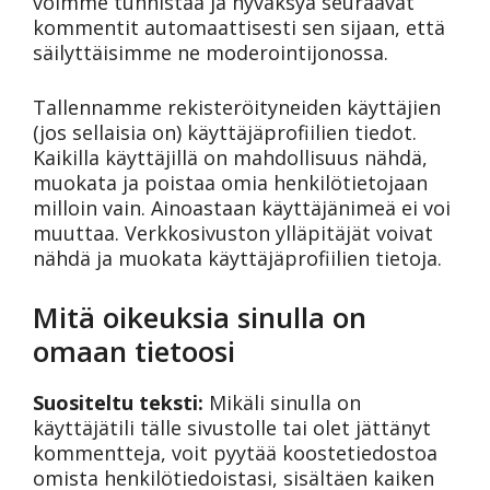
voimme tunnistaa ja hyväksyä seuraavat
kommentit automaattisesti sen sijaan, että
säilyttäisimme ne moderointijonossa.
Tallennamme rekisteröityneiden käyttäjien
(jos sellaisia on) käyttäjäprofiilien tiedot.
Kaikilla käyttäjillä on mahdollisuus nähdä,
muokata ja poistaa omia henkilötietojaan
milloin vain. Ainoastaan käyttäjänimeä ei voi
muuttaa. Verkkosivuston ylläpitäjät voivat
nähdä ja muokata käyttäjäprofiilien tietoja.
Mitä oikeuksia sinulla on
omaan tietoosi
Suositeltu teksti:
Mikäli sinulla on
käyttäjätili tälle sivustolle tai olet jättänyt
kommentteja, voit pyytää koostetiedostoa
omista henkilötiedoistasi, sisältäen kaiken