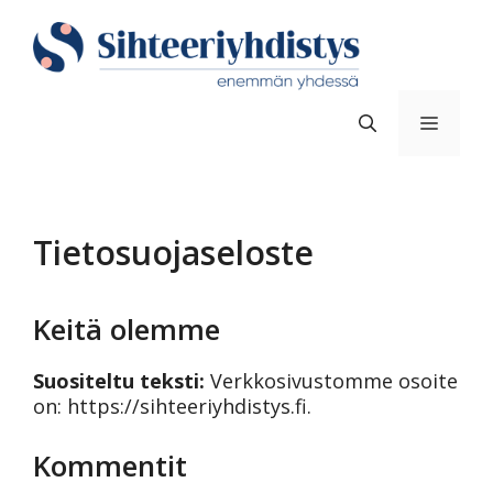
Siirry
sisältöön
Valik
Tietosuojaseloste
Keitä olemme
Suositeltu teksti:
Verkkosivustomme osoite
on: https://sihteeriyhdistys.fi.
Kommentit