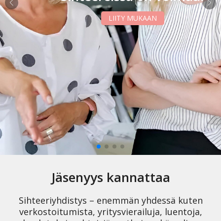
LIITY MUKAAN
TAPAHTUMAT
TOIMINTA
YHDISTYS
Jäsenyys kannattaa
Sihteeriyhdistys – enemmän yhdessä kuten
verkostoitumista, yritysvierailuja, luentoja,