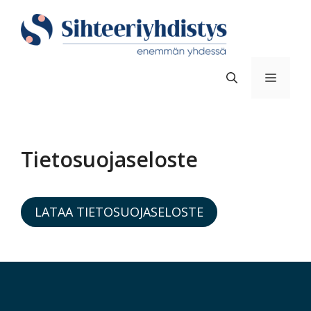
Siirry
sisältöön
Valik
Tietosuojaseloste
LATAA TIETOSUOJASELOSTE